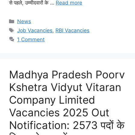
से पहले, उम्मीदवारों के …
Read more
Categories
News
Tags
Job Vacancies
,
RBI Vacancies
1 Comment
Madhya Pradesh Poorv
Kshetra Vidyut Vitaran
Company Limited
Vacancies 2025 Out
Notification: 2573 पदों के